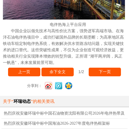
电伴热海上平台应用
中国企业以领先技术与高性价比方案，强势进军高端市场。在海
洋石油电伴热项目中，成功打破国外品牌的长期垄断；为高寒地区高
铁动车组定制电伴热系统，有效解决供水管路冻结问题，实现关键技
术的进口替代。这些突破性成果，不仅为企业创造可观经济效益，更
推动相关行业实现降本增效的转型升级。正所谓 “潮平两岸阔，风正
一帆悬”，未来发展前景可期。
1
/2
上一页
余下全文
下一页
分享到：
关于“
环瑞动态
”的相关资讯
热烈庆祝安徽环瑞中标中国石油物资沈阳有限公司2026年电伴热带及
附件采购标
热烈庆祝安徽环瑞中标中国海油2026-2027年度电伴热框架标