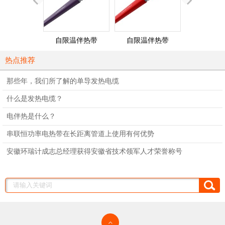
自限温伴热带
自限温伴热带
单相并联
（260℃）
（200℃）
热点推荐
那些年，我们所了解的单导发热电缆
什么是发热电缆？
电伴热是什么？
串联恒功率电热带在长距离管道上使用有何优势
安徽环瑞计成志总经理获得安徽省技术领军人才荣誉称号