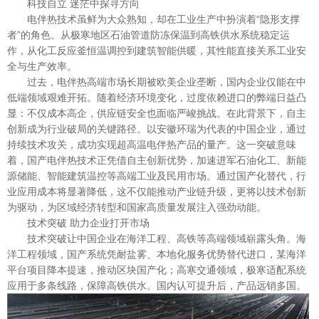
科技自立 迷茫中探寻方向
电伴热技术虽鲜为大众熟知，却在工业生产中扮演着“隐形支撑
者”的角色。从极寒地区石油管道防冻保温到高铁供水系统稳定运
作，从化工反应釜恒温调控到建筑智能供暖，其性能直接关系工业安
全与生产效率。
过去，电伴热高端市场长期被欧美企业垄断，国内企业仅能在中
低端领域艰难开拓。随着经济环境变化，过度依赖进口的弊端日益凸
显：不仅成本高企，供应链安全也面临严峻挑战。在此背景下，自主
创新成为行业破局的关键路径。以安徽环瑞为代表的中国企业，通过
持续技术攻关，成功实现超高温电伴热产品的量产。这一突破意味
着，国产电伴热技术正凭借自主创新优势，加速进军石油化工、新能
源储能、智能建筑温控等高端工业及民用市场。通过国产化替代，行
业应用成本将显著降低，这不仅能推动产业链升级，更将以技术创新
为驱动，为区域经济转型和国家高质量发展注入强劲动能。
技术突破 助力企业打开市场
技术突破让中国企业在海洋工程、高铁等高端领域崭露头角。海
洋工程领域，国产系统凭耐盐雾、本地化服务优势替代进口，某海洋
平台项目降本提速，推动区块国产化；高寒交通领域，极寒适配系统
应用于多条线路，保障高铁供水。国内认可提升后，产品远销多国。