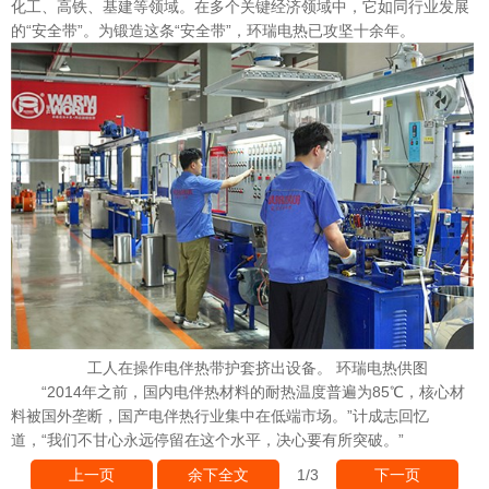
化工、高铁、基建等领域。在多个关键经济领域中，它如同行业发展
的“安全带”。为锻造这条“安全带”，环瑞电热已攻坚十余年。
工人在操作电伴热带护套挤出设备。 环瑞电热供图
“2014年之前，国内电伴热材料的耐热温度普遍为85℃，核心材
料被国外垄断，国产电伴热行业集中在低端市场。”计成志回忆
道，“我们不甘心永远停留在这个水平，决心要有所突破。”
1
/3
上一页
余下全文
下一页