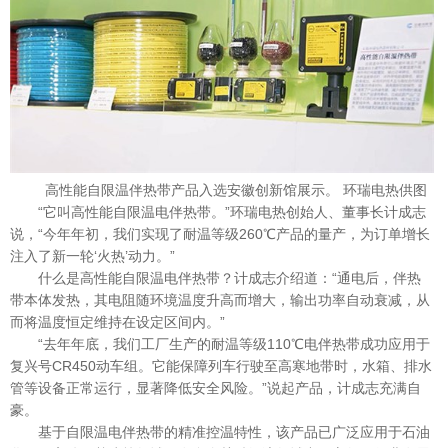
高性能自限温伴热带产品入选安徽创新馆展示。 环瑞电热供图
“它叫高性能自限温电伴热带。”环瑞电热创始人、董事长计成志
说，“今年年初，我们实现了耐温等级260℃产品的量产，为订单增长
注入了新一轮‘火热’动力。”
什么是高性能自限温电伴热带？计成志介绍道：“通电后，伴热
带本体发热，其电阻随环境温度升高而增大，输出功率自动衰减，从
而将温度恒定维持在设定区间内。”
“去年年底，我们工厂生产的耐温等级110℃电伴热带成功应用于
复兴号CR450动车组。它能保障列车行驶至高寒地带时，水箱、排水
管等设备正常运行，显著降低安全风险。”说起产品，计成志充满自
豪。
基于自限温电伴热带的精准控温特性，该产品已广泛应用于石油